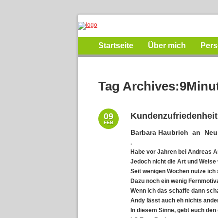
Startseite
Über mich
Pers
Tag Archives:
9Minut
Kundenzufriedenheit
09
FEB
Barbara Haubrich
an Neun
·
Habe vor Jahren bei
Andreas A
Jedoch nicht die Art und Weise 
Seit wenigen Wochen nutze ich s
Dazu noch ein wenig Fernmotiv
Wenn ich das schaffe dann scha
Andy lässt auch eh nichts ande
In diesem Sinne, gebt euch den 