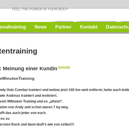
FEEL THE POWER IN YOUR BODY
onaltraining
News
Partner
Kontakt
Datenschu
entraining
: Meinung einer Kundin
SHARE
MinutenTraining
ndy Holz
Combat trainiert und wohne jetzt 340 km weit entfernt, hatte auch lei
wie Andreas trainiert und motiviert.
ein 9Minuten Training und es „pfunzt“.
ation von Andy und schon waren 7 kg weg.
fft das auch jeder von euch.
res zu
ersten Ruck und dann läuft’s wie von selbst!!!